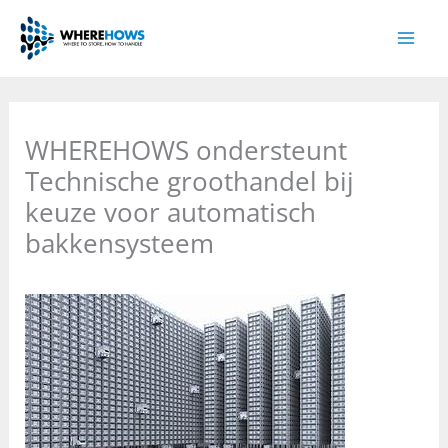
Ga
naar
de
inhoud
WHEREHOWS ondersteunt
Technische groothandel bij
keuze voor automatisch
bakkensysteem